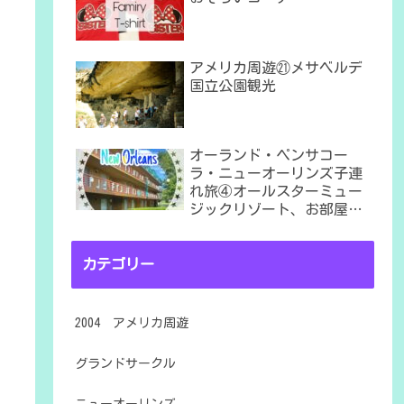
アメリカ周遊㉑メサベルデ
国立公園観光
オーランド・ペンサコー
ラ・ニューオーリンズ子連
れ旅④オールスターミュー
ジックリゾート、お部屋は
６番棟
カテゴリー
2004 アメリカ周遊
グランドサークル