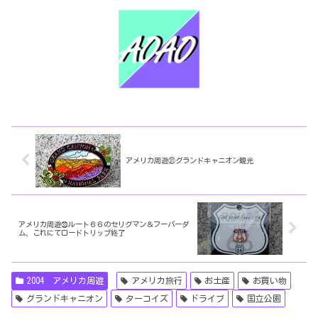
アメリカ周遊㉛グランドキャニオン観光
アメリカ周遊㉝ルート６６のセリグマン＆フーバーダ
ム、これにてロードトリップ終了
2004 アメリカ周遊
アメリカ旅行
お土産
お買い物
グランドキャニオン
ターコイズ
ドライブ
国立公園