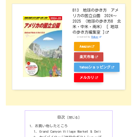
B13 地球の歩き方 アメ
リカの国立公園 2024～
2025 （地球の歩き方B 北
米・中米・南米） [ 地球
の歩き方編集室 ]
created by
Rinker
Amazon
楽天市場
Yahooショッピング
メルカリ
目次
お買い物したところ
Grand Canyon Village Market & Deli