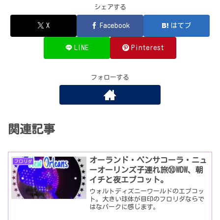
シェアする
X
Facebook
はてブ
LINE
Pinterest
フォローする
関連記事
オーランド・ペンサコーラ・ニュ
フロリダ
ーオーリンズ子連れ旅⑩WDW、朝
イチと夜エプコット。
ウォルトディズニーワールドのエプコッ
ト。大きい球体が目印のフロリダならで
はなパークに感じます。