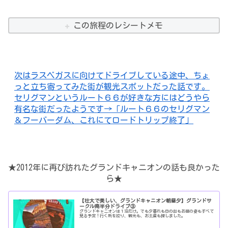
この旅程のレシートメモ
次はラスベガスに向けてドライブしている途中、ちょ
っと立ち寄ってみた街が観光スポットだった話です。
セリグマンというルート６６が好きな方にはどうやら
有名な街だったようです→「ルート６６のセリグマン
＆フーバーダム、これにてロードトリップ終了」
★2012年に再び訪れたグランドキャニオンの話も良かった
ら★
【壮大で美しい、グランドキャニオン朝昼夕】グランドサ
ークル南半分ドライブ③
グランドキャニオンは１泊だけ。でも夕暮れも日の出もお昼の姿もすべて
見る予定！行く所を絞り、観光も、お土産も探しました。