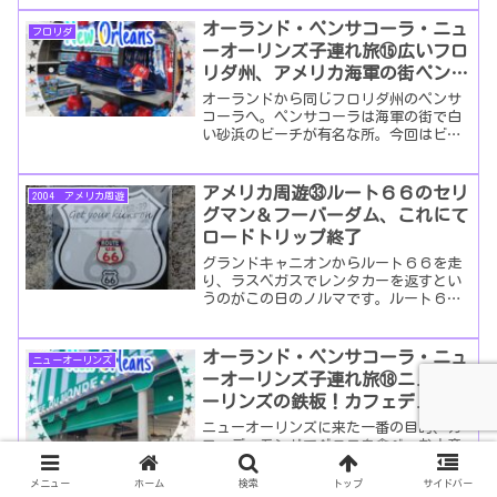
オーランド・ペンサコーラ・ニュ
フロリダ
ーオーリンズ子連れ旅⑮広いフロ
リダ州、アメリカ海軍の街ペンサ
コーラ
オーランドから同じフロリダ州のペンサ
コーラへ。ペンサコーラは海軍の街で白
い砂浜のビーチが有名な所。今回はビー
チ以外の話になります。
アメリカ周遊㉝ルート６６のセリ
2004 アメリカ周遊
グマン＆フーバーダム、これにて
ロードトリップ終了
グランドキャニオンからルート６６を走
り、ラスベガスでレンタカーを返すとい
うのがこの日のノルマです。ルート６６
には「セリグマン」というこじんまりと
したでも、ついつい写真を撮りたくな
る、昔懐かしいアメリカの姿が残ってい
オーランド・ペンサコーラ・ニュ
ニューオーリンズ
ました。
ーオーリンズ子連れ旅⑱ニューオ
ーリンズの鉄板！カフェデュモン
ドでベニエとお土産
ニューオーリンズに来た一番の目的、カ
フェデュモンドでベニエを食べ、お土産
を買いました。
メニュー
ホーム
検索
トップ
サイドバー