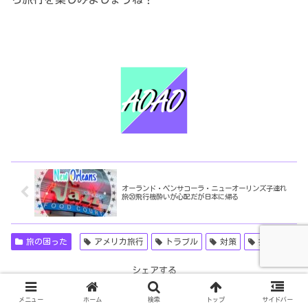
オーランド・ペンサコーラ・ニューオーリンズ子連れ
旅⑳飛行機酔いが心配だが日本に帰る
旅の困った
アメリカ旅行
トラブル
対策
持ち物
シェアする
X
Facebook
はてブ
メニュー
ホーム
検索
トップ
サイドバー