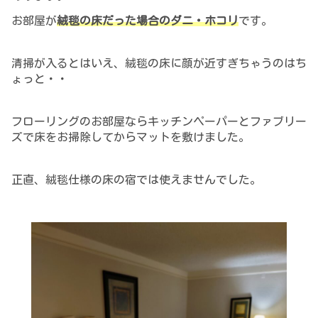
お部屋が
絨毯の床だった場合のダニ・ホコリ
です。
清掃が入るとはいえ、
絨毯の
床に
顔が近すぎちゃうのはち
ょっと・・
フローリングのお部屋ならキッチンペーパーとファブリー
ズで床をお掃除してからマットを敷けました
。
正直、絨毯仕様の床の宿では使えませんでした。