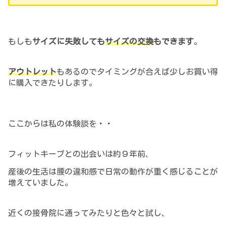
もしも
サイズに失敗しても
サイズの交換
もできます
。
アウトレット
もあるのでタイミングが合えば少しお買い得
に購入できたりします。
ここからは私の体験談を・・
フィットキープとの出会い
は
約９年前、
産後の生活は腰の違和感で日常の動作が
重く
感じることが
増えていました。
近くの接骨院に通ってみたりと色々と試し、