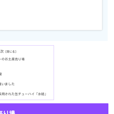
目次
ーのお土産売り場
産
買いました
採用された缶チューハイ「氷結」
売り場