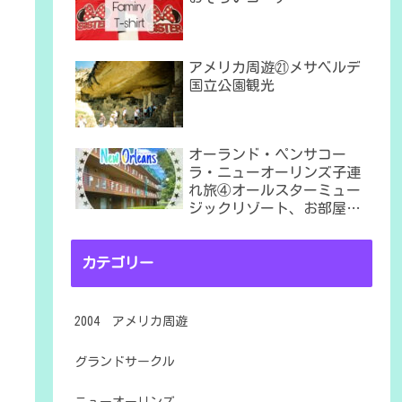
アメリカ周遊㉑メサベルデ
国立公園観光
オーランド・ペンサコー
ラ・ニューオーリンズ子連
れ旅④オールスターミュー
ジックリゾート、お部屋は
６番棟
カテゴリー
2004 アメリカ周遊
グランドサークル