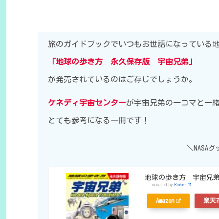
旅のガイドブックでいつもお世話になっている
「地球の歩き方 永久保存版 宇宙兄弟」
が発売されているのはご存じでしょうか。
ケネディ宇宙センター
が宇宙兄弟の一コマと一
とても参考になる一冊です！
＼NASA
地球の歩き方 宇宙兄弟 We
created by
Rinker
Amazon
楽天