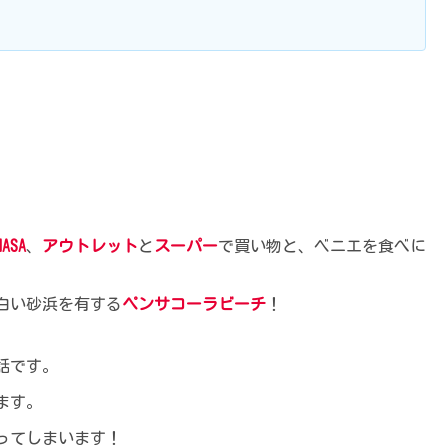
NASA
、
アウトレット
と
スーパー
で買い物と、ベニエを食べに
白い砂浜を有する
ペンサコーラビーチ
！
話です。
ます。
がってしまいます！