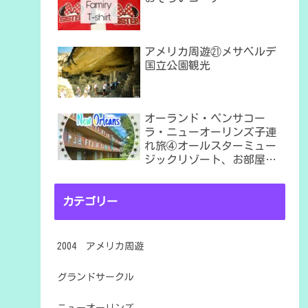
アメリカ周遊㉑メサベルデ
国立公園観光
オーランド・ペンサコー
ラ・ニューオーリンズ子連
れ旅④オールスターミュー
ジックリゾート、お部屋は
６番棟
カテゴリー
2004 アメリカ周遊
グランドサークル