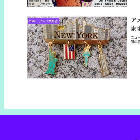
ア
2004 アメリカ周遊
ま
ニュ
所の