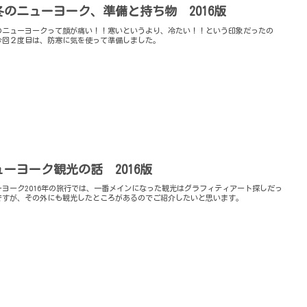
冬のニューヨーク、準備と持ち物 2016版
のニューヨークって顔が痛い！！寒いというより、冷たい！！という印象だったの
今回２度目は、防寒に気を使って準備しました。
ューヨーク観光の話 2016版
ーヨーク2016年の旅行では、一番メインになった観光はグラフィティアート探しだっ
ですが、その外にも観光したところがあるのでご紹介したいと思います。