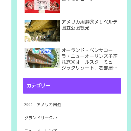
アメリカ周遊㉑メサベルデ
国立公園観光
オーランド・ペンサコー
ラ・ニューオーリンズ子連
れ旅④オールスターミュー
ジックリゾート、お部屋は
６番棟
カテゴリー
2004 アメリカ周遊
グランドサークル