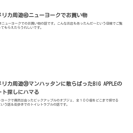
メリカ周遊㊵ニューヨークでお買い物
04年ニューヨークでのお買い物の話です。こんなお店もあったんだ～という目線でご覧
ってもらえたらうれしいです。
メリカ周遊㊴マンハッタンに散らばったBIG APPLEの
ート探しにハマる
ーヨークで偶然出会ったビックアップルのオブジェ、全１００個をどこまで探せる
という話＆街歩きでのトイレトラブルの話です。