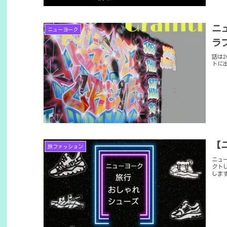
ニ
ニューヨーク
ラ
話は
トに
【
旅ファッション
ニュ
クト
しま