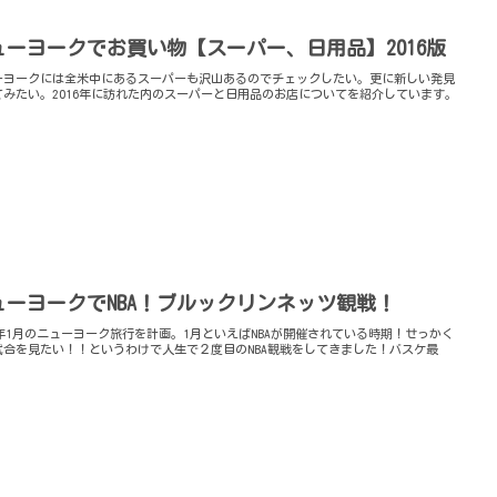
ューヨークでお買い物【スーパー、日用品】2016版
ーヨークには全米中にあるスーパーも沢山あるのでチェックしたい。更に新しい発見
てみたい。2016年に訪れた内のスーパーと日用品のお店についてを紹介しています。
ューヨークでNBA！ブルックリンネッツ観戦！
16年1月のニューヨーク旅行を計画。1月といえばNBAが開催されている時期！せっかく
試合を見たい！！というわけで人生で２度目のNBA観戦をしてきました！バスケ最
！