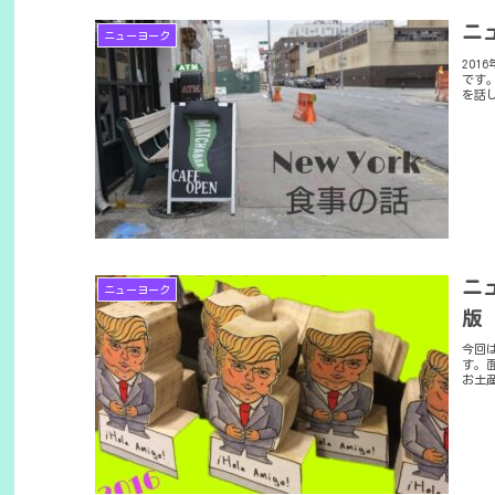
ニ
ニューヨーク
20
です
を話
ニ
ニューヨーク
版
今回
す。
お土