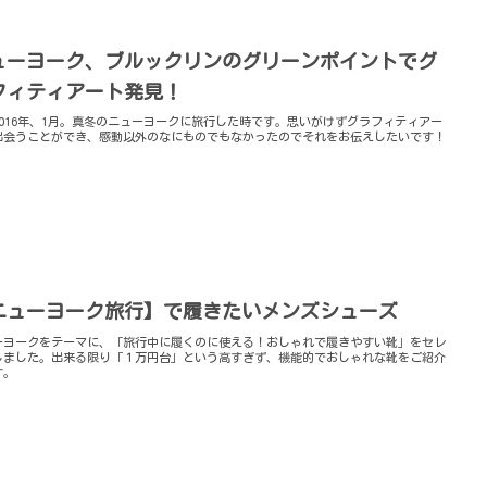
ューヨーク、ブルックリンのグリーンポイントでグ
フィティアート発見！
2016年、1月。真冬のニューヨークに旅行した時です。思いがけずグラフィティアー
出会うことができ、感動以外のなにものでもなかったのでそれをお伝えしたいです！
ニューヨーク旅行】で履きたいメンズシューズ
ーヨークをテーマに、「旅行中に履くのに使える！おしゃれで履きやすい靴」をセレ
しました。出来る限り「１万円台」という高すぎず、機能的でおしゃれな靴をご紹介
す。