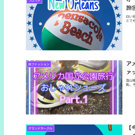
フロリダ
旅
白い
とて
ア
旅ファッション
ァ
登山
靴。
【
グランドサークル