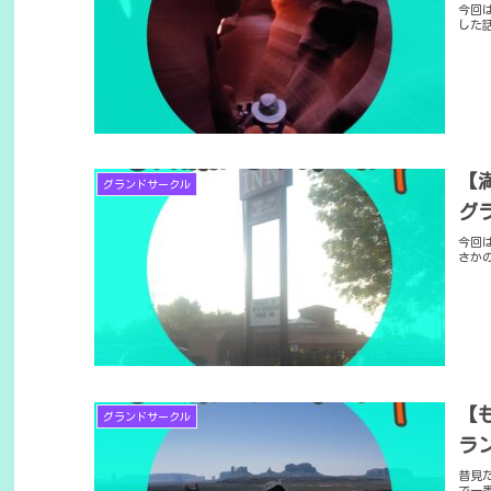
今回
した
【
グランドサークル
グ
今回
さか
【
グランドサークル
ラ
昔見
で一