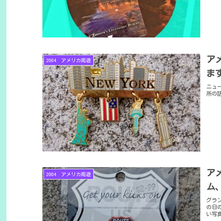
ア
2004 アメリカ周遊
ま
ニュ
所の
ア
2004 アメリカ周遊
ム
グラ
の日
い写