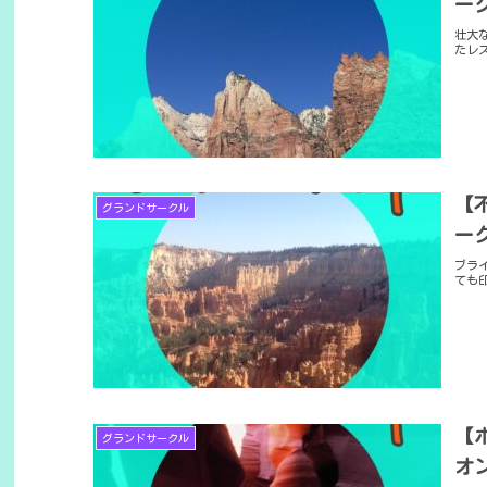
ー
壮大
たレ
【
グランドサークル
ー
ブラ
ても
【
グランドサークル
オ