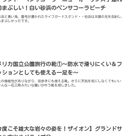
⑯まぶしい！白い砂浜のペンサコーラビーチ
砂浜と青い海、番号が書かれたライフガードスタンド・・砂浜は太陽の光を反射し、
もまぶしかったです。
メリカ国立公園旅行の靴①～防水で滑りにくい＆フ
ッションとしても使える一足を～
靴の機能性がありながら、街歩きにも使える靴。さらに天気を気にしなくてもいい
そんな一石三鳥みたいな願いが叶う靴を探しました。
今度こそ雄大な岩々の姿を！ザイオン】グランドサ