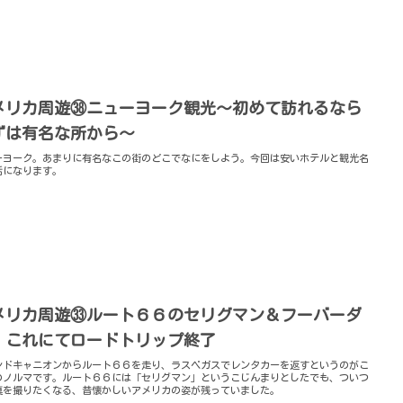
メリカ周遊㊳ニューヨーク観光～初めて訪れるなら
ずは有名な所から～
ーヨーク。あまりに有名なこの街のどこでなにをしよう。今回は安いホテルと観光名
話になります。
メリカ周遊㉝ルート６６のセリグマン＆フーバーダ
、これにてロードトリップ終了
ンドキャニオンからルート６６を走り、ラスベガスでレンタカーを返すというのがこ
のノルマです。ルート６６には「セリグマン」というこじんまりとしたでも、ついつ
真を撮りたくなる、昔懐かしいアメリカの姿が残っていました。