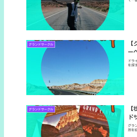
【
グランドサークル
ー
ドラ
を探
【
グランドサークル
ド
グラ
所を