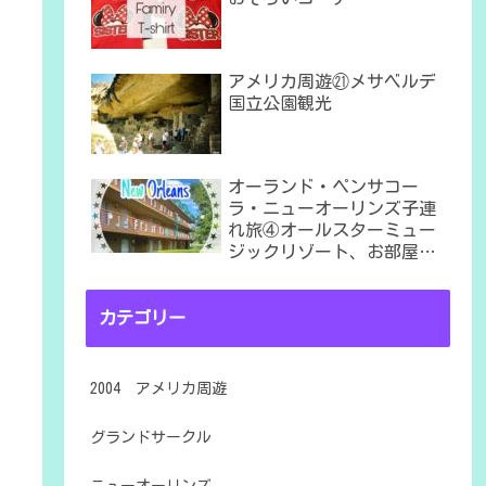
アメリカ周遊㉑メサベルデ
国立公園観光
オーランド・ペンサコー
ラ・ニューオーリンズ子連
れ旅④オールスターミュー
ジックリゾート、お部屋は
６番棟
カテゴリー
2004 アメリカ周遊
グランドサークル