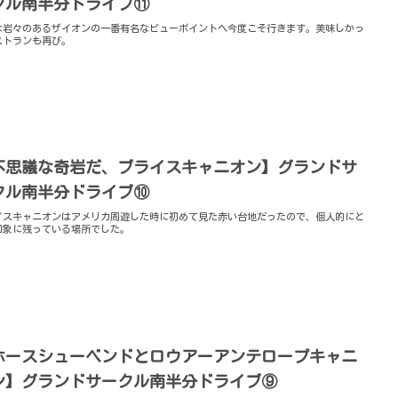
クル南半分ドライブ⑪
な岩々のあるザイオンの一番有名なビューポイントへ今度こそ行きます。美味しかっ
ストランも再び。
不思議な奇岩だ、ブライスキャニオン】グランドサ
クル南半分ドライブ⑩
イスキャニオンはアメリカ周遊した時に初めて見た赤い台地だったので、個人的にと
印象に残っている場所でした。
ホースシューベンドとロウアーアンテロープキャニ
ン】グランドサークル南半分ドライブ⑨