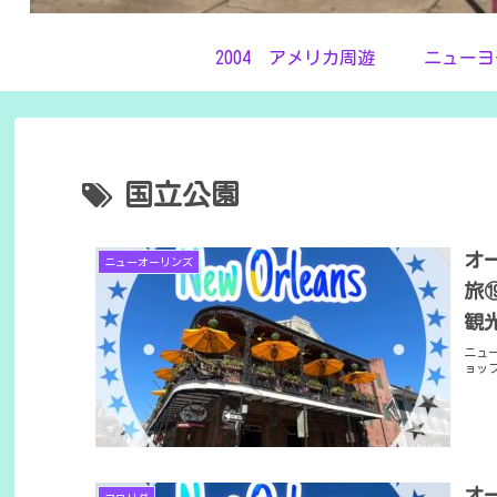
2004 アメリカ周遊
ニューヨ
国立公園
オ
ニューオーリンズ
旅
観
ニュ
ョッ
オ