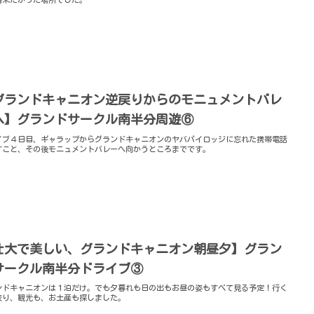
グランドキャニオン逆戻りからのモニュメントバレ
へ】グランドサークル南半分周遊⑥
イブ４日目、ギャラップからグランドキャニオンのヤバパイロッジに忘れた携帯電話
すこと、その後モニュメントバレーへ向かうところまでです。
壮大で美しい、グランドキャニオン朝昼夕】グラン
サークル南半分ドライブ③
ンドキャニオンは１泊だけ。でも夕暮れも日の出もお昼の姿もすべて見る予定！行く
絞り、観光も、お土産も探しました。