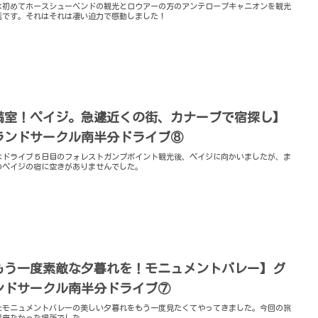
は初めてホースシューベンドの観光とロウアーの方のアンテロープキャニオンを観光
話です。それはそれは凄い迫力で感動しました！
満室！ペイジ。急遽近くの街、カナーブで宿探し】
ランドサークル南半分ドライブ⑧
はドライブ５日目のフォレストガンプポイント観光後、ペイジに向かいましたが、ま
のペイジの宿に空きがありませんでした。
もう一度素敵な夕暮れを！モニュメントバレー】グ
ンドサークル南半分ドライブ⑦
たモニュメントバレーの美しい夕暮れをもう一度見たくてやってきました。今回の旅
番来たかった場所でした。