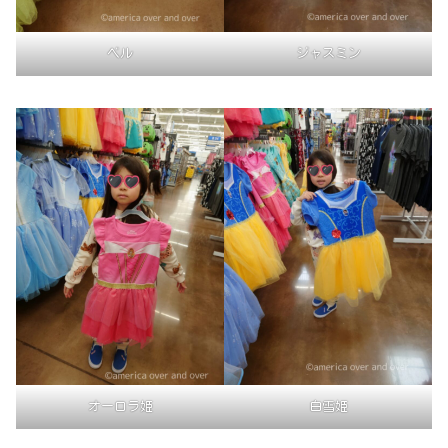
ベル
ジャスミン
オーロラ姫
白雪姫