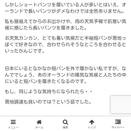
しかしショートパンツを履いている人が多いとはいえ、オ
ーランドで長いパンツがダメなわけでは全然ありません。
私も昼越えてからのお出かけや、雨の天気予報で肌寒い気
候に感じたら長いパンツを履きました。
お天気カンカン、とても暑い気候だと半袖短パンが現地っ
ぽくて好きなので、合わせられそうなところを合わせると
いったかんじです。
日本にいるとなかなか短パンを外で履かない私ですが、な
んででしょう、あのオーランドの陽気な気候と人たちの中
にいると短パンを履きたくなるのです。
もし、同じような気持ちになられたら・・
現地調達も良いのでは？という話でした。
他のオーランドの記事はこちら
メニュー
ホーム
検索
トップ
サイドバー