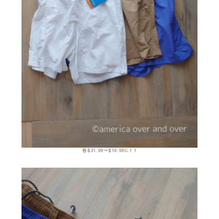
各＄31.99→＄19.99に！！