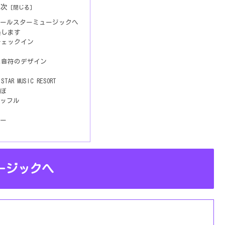
目次
ールスターミュージックへ
過します
チェックイン
に音符のデザイン
AR MUSIC RESORT
ぽ
ッフル
ー
ージックへ