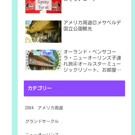
アメリカ周遊㉑メサベルデ
国立公園観光
オーランド・ペンサコー
ラ・ニューオーリンズ子連
れ旅④オールスターミュー
ジックリゾート、お部屋は
６番棟
カテゴリー
2004 アメリカ周遊
グランドサークル