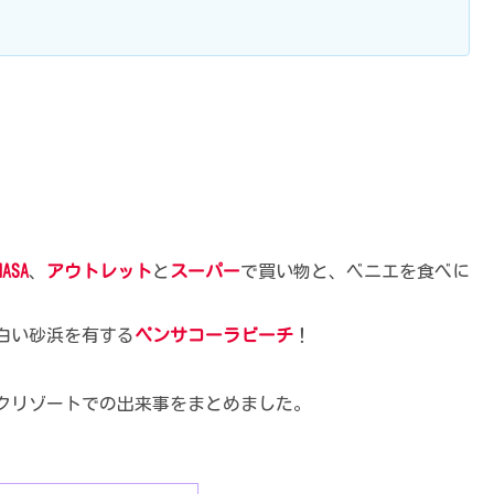
NASA
、
アウトレット
と
スーパー
で買い物と、ベニエを食べに
白い砂浜を有する
ペンサコーラビーチ
！
クリゾートでの出来事をまとめました。